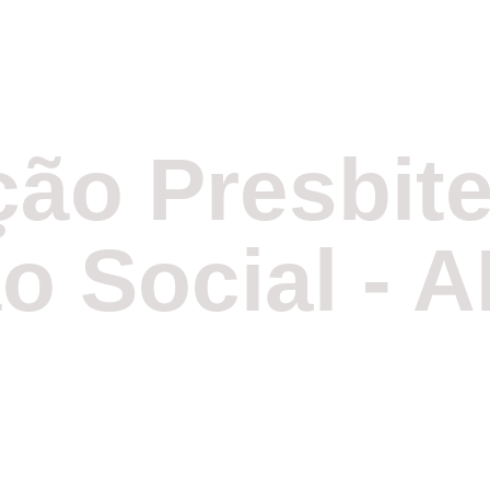
Missão
Doação
Sobre 
ão Presbite
o Social - 
rianças e Adoles