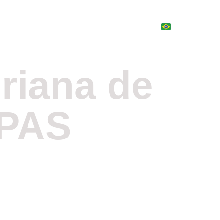
nós
Contato
Transparência
Editais
riana de 
APAS
centes: Como o 