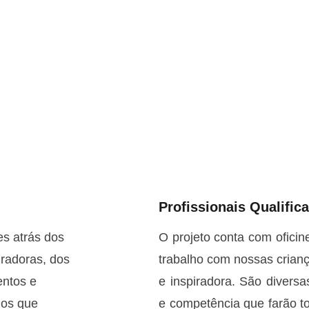
Profissionais Qualific
es atrás dos 
O projeto conta com oficin
iradoras, dos 
trabalho com nossas crian
entos e 
e inspiradora. São diversa
ios que 
e competência que farão to