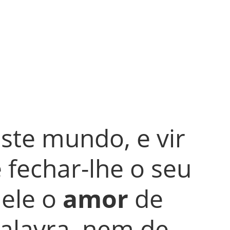
ste mundo, e vir 
e fechar-lhe o seu 
ele o 
amor
 de 
palavra, nem de 