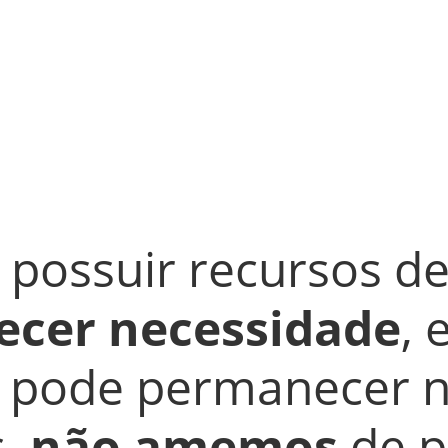
 possuir recursos de
ecer necessidade
, 
 pode permanecer n
, 
não amemos
 de 