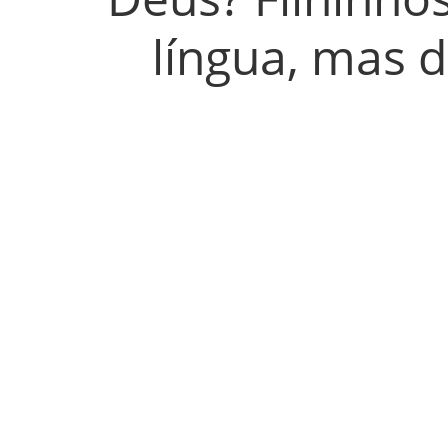
língua, mas d
APAS
apasleme@apasleme.org