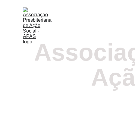
Associaç
Açã
C